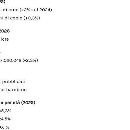
25)
i di euro (+2% sul 2024)
ni di copie (+0,3%)
2026
lore
e
 7.020.049 (-2,3%)
li pubblicati
i per bambino
e per età (2025)
 35,3%
24,5%
16,1%