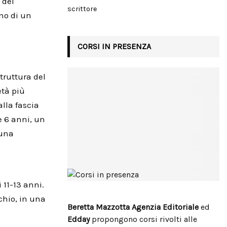
 del
scrittore
no di un
CORSI IN PRESENZA
struttura del
età più
alla fascia
e 6 anni, un
 una
i 11-13 anni.
chio, in una
Beretta Mazzotta Agenzia Editoriale
ed
Edday
propongono corsi rivolti alle