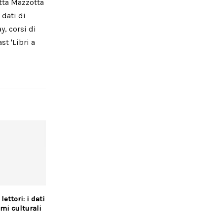
etta Mazzotta
 dati di
y, corsi di
st 'Libri a
lettori: i dati
mi culturali