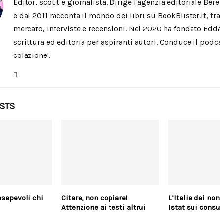
Editor, scout e giornalista. Dirige l'agenzia editoriale Ber
e dal 2011 racconta il mondo dei libri su BookBlister.it, tra
mercato, interviste e recensioni. Nel 2020 ha fondato Edda
scrittura ed editoria per aspiranti autori. Conduce il podca
colazione'.
OSTS
onsapevoli chi
Citare, non copiare!
L’Italia dei non 
Attenzione ai testi altrui
Istat sui consu