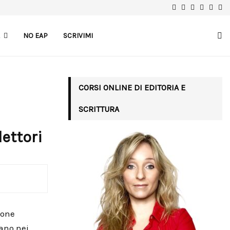
Facebook
Instagram
Linkedin
Youtube
Tele
A
NO EAP
SCRIVIMI
CORSI ONLINE DI EDITORIA E
SCRITTURA
lettori
ione
cano nei