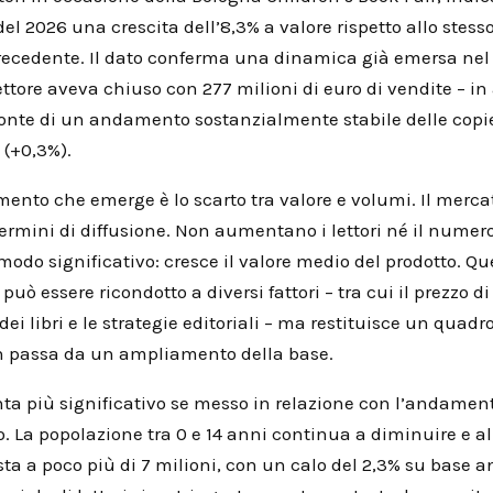
el 2026 una crescita dell’8,3% a valore rispetto allo stess
recedente. Il dato conferma una dinamica già emersa nel
ettore aveva chiuso con 277 milioni di euro di vendite – 
fronte di un andamento sostanzialmente stabile delle copi
 (+0,3%).
mento che emerge è lo scarto tra valore e volumi. Il merca
ermini di diffusione. Non aumentano i lettori né il numero
odo significativo: cresce il valore medio del prodotto. Qu
ò essere ricondotto a diversi fattori – tra cui il prezzo di
 dei libri e le strategie editoriali – ma restituisce un quadro
n passa da un ampliamento della base.
enta più significativo se messo in relazione con l’andamen
. La popolazione tra 0 e 14 anni continua a diminuire e al
sta a poco più di 7 milioni, con un calo del 2,3% su base a