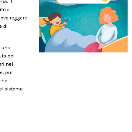
ma. Il
uto
e
 deve reggere
e di
e una
uta del
ri nel
e, pur
 che
del sistema