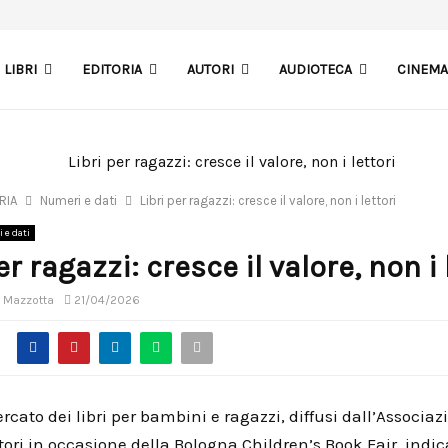
LIBRI
EDITORIA
AUTORI
AUDIOTECA
CINEM
RIA
Numeri e dati
Libri per ragazzi: cresce il valore, non i lettori
 e dati
er ragazzi: cresce il valore, non i 
a Mazzotta
21/04/2026
ercato dei libri per bambini e ragazzi, diffusi dall’Associaz
tori in occasione della Bologna Children’s Book Fair, indi