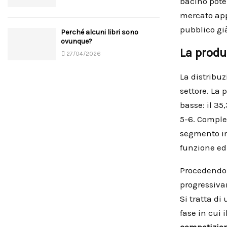
bacino poten
mercato app
pubblico già
Perché alcuni libri sono
ovunque?
La produ
27/04/2026
La distribuz
settore. La
basse: il 35
5-6. Comples
segmento in
funzione ed
Procedendo v
progressivam
Si tratta di
fase in cui 
competizion