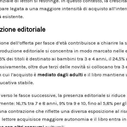
ziale di lettori si restringe. In questo contesto, la crescita
are legata a una maggiore intensità di acquisto all’inter
 esistente.
zione editoriale
ione dell’offerta per fasce d’età contribuisce a chiarire la 
 produzione editoriale si concentra in modo marcato nelle 
,3% dei titoli è destinato ai bambini tra 3 e 4 anni, il 24,5% 
sivamente, oltre due terzi delle novità si collocano tra 3 
 cui l’acquisto è
mediato dagli adulti
e il libro mantiene
ucativa stabile.
erso le fasce successive, la presenza editoriale si riduce
ente: 16,1% tra 7 e 8 anni, 9% tra 9 e 10, fino al 5,8% per gl
 una contrazione che riflette una diversa esposizione al ris
il lettore acquisisce maggiore autonomia e il libro entra in
e con altri consumi
culturali.