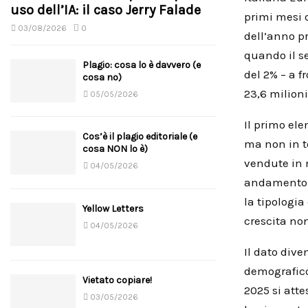
uso dell’IA: il caso Jerry Falade
primi mesi d
03/08/2026
0
dell’anno p
quando il s
Plagio: cosa lo è davvero (e
del 2% – a 
cosa no)
23,6 milioni
05/05/2026
Il primo ele
Cos’è il plagio editoriale (e
ma non in t
cosa NON lo è)
vendute in m
04/05/2026
andamento pu
la tipologia
Yellow Letters
crescita no
04/05/2026
Il dato div
demografico
Vietato copiare!
2025 si atte
03/05/2026