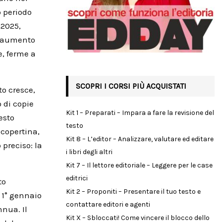
o periodo
 2025,
in aumento
e, ferme a
SCOPRI I CORSI PIÙ ACQUISTATI
to cresce,
 di copie
Kit 1 – Preparati – Impara a fare la revisione del
esto
testo
 copertina,
Kit 8 – L’editor – Analizzare, valutare ed editare
 preciso: la
i libri degli altri
Kit 7 – Il lettore editoriale – Leggere per le case
editrici
to
Kit 2 – Proponiti – Presentare il tuo testo e
 1° gennaio
contattare editori e agenti
nnua. Il
Kit X – Sbloccati! Come vincere il blocco dello