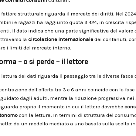
 fattore strutturale riguarda il mercato dei diritti. Nel 2024
ambini e ragazzi ha raggiunto quota 3.424, in crescita rispe
nti. Il dato indica che una parte significativa del valore d
ttraverso la
circolazione internazionale
dei contenuti, co
e i limiti del mercato interno.
orma – o si perde – il lettore
 lettura dei dati riguarda il passaggio tra le diverse fasce 
centrazione dell’offerta tra 3 e 6 anni coincide con la fase
è guidato dagli adulti, mentre la riduzione progressiva ne
iguarda proprio il momento in cui il lettore dovrebbe
cons
utonomo
con la lettura. In termini di struttura del consumo,
etto: da un modello mediato a uno basato sulla scelta in