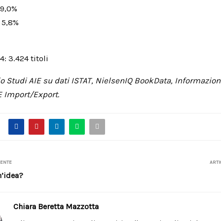
 9,0%
: 5,8%
: 3.424 titoli
io Studi AIE su dati ISTAT, NielsenIQ BookData, Informazioni
E Import/Export.
DENTE
ARTI
n’idea?
Chiara Beretta Mazzotta