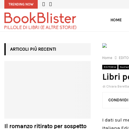
TRENDING NOW
HOME
ARTICOLI PIÙ RECENTI
Home
EDITO
EDITORIA
Numeri
Libri p
di
Chiara Berett
CONDIVIDI
I dati sul m
Il romanzo ritirato per sospetto
Italiana Edi