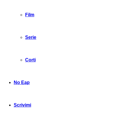
Film
Serie
Corti
No Eap
Scrivimi