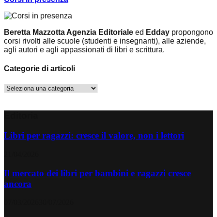
Beretta Mazzotta Agenzia Editoriale
ed
Edday
propongono
corsi rivolti alle scuole (studenti e insegnanti), alle aziende,
agli autori e agli appassionati di libri e scrittura.
Categorie di articoli
Categorie
di
articoli
Editoria
Libri per ragazzi: cresce il valore, non i lettori
21/04/2026
Il mercato dei libri per bambini e ragazzi cresce
ancora
07/03/2026
30/07/2026