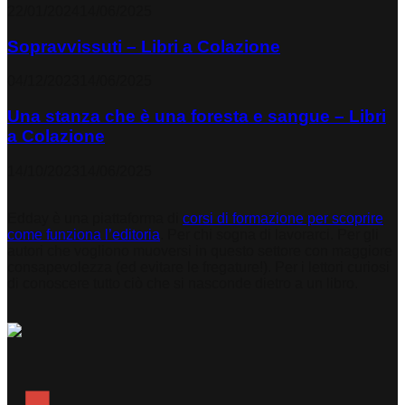
22/01/2024
14/06/2025
Sopravvissuti – Libri a Colazione
04/12/2023
14/06/2025
Una stanza che è una foresta e sangue – Libri
a Colazione
14/10/2023
14/06/2025
Edday è una piattaforma di
corsi di formazione per scoprire
come funziona l’editoria
. Per chi sogna di lavorarci. Per gli
autori che vogliono muoversi in questo settore con maggiore
consapevolezza (ed evitare le fregature!). Per i lettori curiosi
di conoscere tutto ciò che si nasconde dietro a un libro.