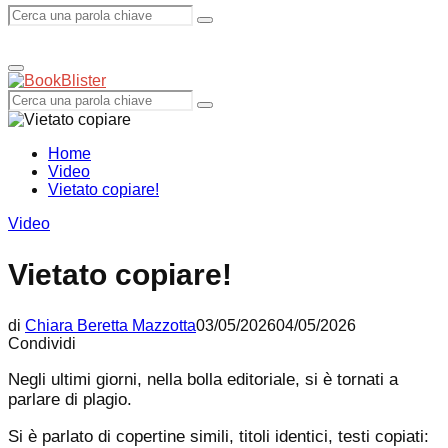
Search
Search
Primary
Menu
for:
Search
Search
for:
Home
Video
Vietato copiare!
Video
Vietato copiare!
di
Chiara Beretta Mazzotta
03/05/2026
04/05/2026
Condividi
Negli ultimi giorni, nella bolla editoriale, si è tornati a
parlare di plagio.
Si è parlato di copertine simili, titoli identici, testi copiati: