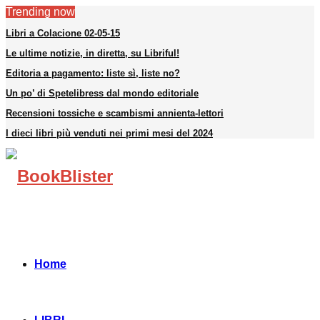
Trending now
Libri a Colacione 02-05-15
Le ultime notizie, in diretta, su Libriful!
Editoria a pagamento: liste sì, liste no?
Un po’ di Spetelibress dal mondo editoriale
Recensioni tossiche e scambismi annienta-lettori
I dieci libri più venduti nei primi mesi del 2024
Facebook
Instagram
Linkedin
Youtube
Telegram
Home