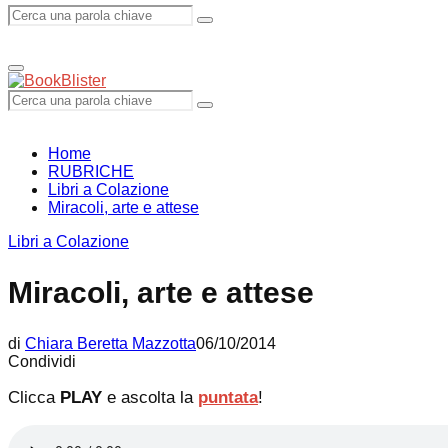
Search
Search
Primary
Menu
for:
Search
Search
for:
Home
RUBRICHE
Libri a Colazione
Miracoli, arte e attese
Libri a Colazione
Miracoli, arte e attese
di
Chiara Beretta Mazzotta
06/10/2014
Condividi
Clicca
PLAY
e ascolta la
puntata
!