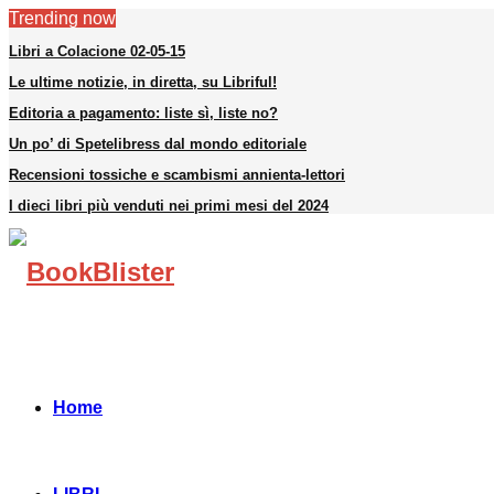
Trending now
Libri a Colacione 02-05-15
Le ultime notizie, in diretta, su Libriful!
Editoria a pagamento: liste sì, liste no?
Un po’ di Spetelibress dal mondo editoriale
Recensioni tossiche e scambismi annienta-lettori
I dieci libri più venduti nei primi mesi del 2024
Facebook
Instagram
Linkedin
Youtube
Telegram
Home