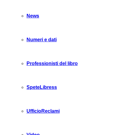
News
Numeri e dati
Professionisti del libro
SpeteLibress
UfficioReclami
Video