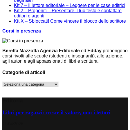
degli altri
Kit 7 – Il lettore editoriale – Leggere per le case editrici
Kit 2 – Proponiti – Presentare il tuo testo e contattare
editori e agenti
Kit X – Sbloccati! Come vincere il blocco dello scrittore
Corsi in presenza
Beretta Mazzotta Agenzia Editoriale
ed
Edday
propongono
corsi rivolti alle scuole (studenti e insegnanti), alle aziende,
agli autori e agli appassionati di libri e scrittura.
Categorie di articoli
Categorie
di
articoli
Editoria
Libri per ragazzi: cresce il valore, non i lettori
21/04/2026