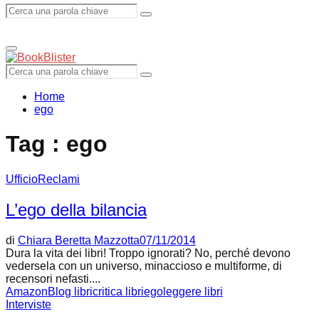
Search
Search
Primary
Menu
for:
Search
Search
for:
Home
ego
Tag : ego
UfficioReclami
L’ego della bilancia
di
Chiara Beretta Mazzotta
07/11/2014
Dura la vita dei libri! Troppo ignorati? No, perché devono
vedersela con un universo, minaccioso e multiforme, di
recensori nefasti....
Amazon
Blog libri
critica libri
ego
leggere libri
Interviste