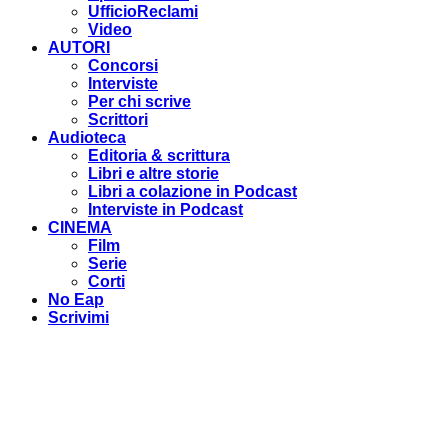
UfficioReclami
Video
AUTORI
Concorsi
Interviste
Per chi scrive
Scrittori
Audioteca
Editoria & scrittura
Libri e altre storie
Libri a colazione in Podcast
Interviste in Podcast
CINEMA
Film
Serie
Corti
No Eap
Scrivimi