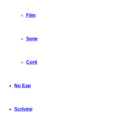
Film
Serie
Corti
No Eap
Scrivimi