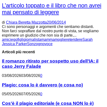
L’articolo toppato e il libro che non avrei
mai pensato di leggere
di
Chiara Beretta Mazzotta
20/06/2014
Ci sono personaggi e argomenti che sentiamo distanti.
Non farci sopraffare dal nostro punto di vista, se vogliamo
esprimere un giudizio che non sia di parte,...
amici
ego
figli
giornalista
mamma
moglie
rete
ridere
Sarah
Jessica Parker
Sonzogno
voce
Articoli più recenti
Il romanzo ritirato per sospetto uso dell’IA: il
caso Jerry Falade
03/08/2026
03/08/2026
0
Plagio: cosa lo è davvero (e cosa no)
05/05/2026
07/05/2026
0
Cos’è il plagio editoriale (e cosa NON lo è)