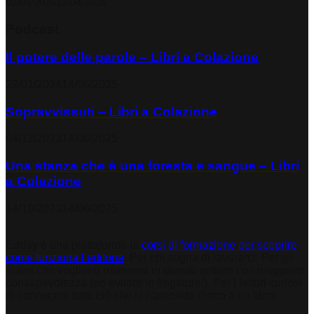
02/04/2026
12/04/2026
Podcast
Il potere delle parole – Libri a Colazione
22/01/2024
14/06/2025
Sopravvissuti – Libri a Colazione
04/12/2023
14/06/2025
Una stanza che è una foresta e sangue – Libri
a Colazione
14/10/2023
14/06/2025
Edday è una piattaforma di
corsi di formazione per scoprire
come funziona l’editoria
. Per chi sogna di lavorarci. Per gli
autori che vogliono muoversi in questo settore con maggiore
consapevolezza (ed evitare le fregature!). Per i lettori curiosi
di conoscere tutto ciò che si nasconde dietro a un libro.