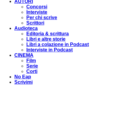
AUTORI
Concorsi
Interviste
Per chi scrive
Scrittori
Audioteca
Editoria & scrittura
Libri e altre storie
Libri a colazione in Podcast
Interviste in Podcast
CINEMA
Film
Serie
Corti
No Eap
Scrivimi