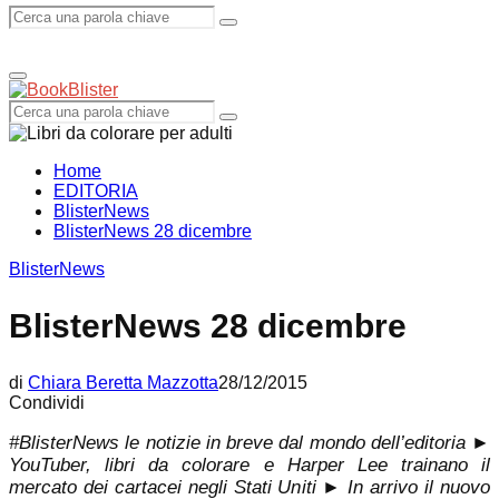
Search
Search
Primary
Menu
for:
Search
Search
for:
Home
EDITORIA
BlisterNews
BlisterNews 28 dicembre
BlisterNews
BlisterNews 28 dicembre
di
Chiara Beretta Mazzotta
28/12/2015
Condividi
#BlisterNews le notizie in breve dal mondo dell’editoria ►
YouTuber, libri da colorare e Harper Lee trainano il
mercato dei cartacei negli Stati Uniti ► In arrivo il nuovo