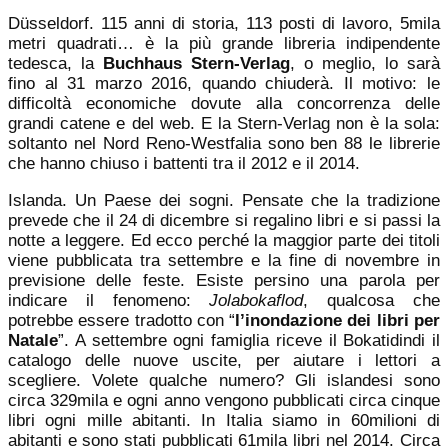
Düsseldorf. 115 anni di storia, 113 posti di lavoro, 5mila
metri quadrati… è la più grande libreria indipendente
tedesca, la
Buchhaus Stern-Verlag
, o meglio, lo sarà
fino al 31 marzo 2016, quando chiuderà. Il motivo: le
difficoltà economiche dovute alla concorrenza delle
grandi catene e del web. E la Stern-Verlag non è la sola:
soltanto nel Nord Reno-Westfalia sono ben 88 le librerie
che hanno chiuso i battenti tra il 2012 e il 2014.
Islanda. Un Paese dei sogni. Pensate che la tradizione
prevede che il 24 di dicembre si regalino libri e si passi la
notte a leggere. Ed ecco perché la maggior parte dei titoli
viene pubblicata tra settembre e la fine di novembre in
previsione delle feste. Esiste persino una parola per
indicare il fenomeno:
Jolabokaflod
, qualcosa che
potrebbe essere tradotto con “
l’inondazione dei libri per
Natale
”. A settembre ogni famiglia riceve il Bokatidindi il
catalogo delle nuove uscite, per aiutare i lettori a
scegliere. Volete qualche numero? Gli islandesi sono
circa 329mila e ogni anno vengono pubblicati circa cinque
libri ogni mille abitanti. In Italia siamo in 60milioni di
abitanti e sono stati pubblicati 61mila libri nel 2014. Circa