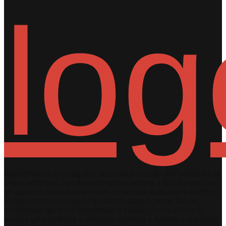
BookBlister è un blog che racconta il mondo dell’editoria e la
filiera editoriale: i professionisti del settore, i dati del mercato,
gli autori e, ovviamente, i libri. Si occupa di parole e scritture.
Vuole conoscere meglio gli autori, sapere come hanno
cominciato, gli errori commessi o evitati. Cerca anche di
aiutare gli esordienti a schivare cialtroni e furbetti e a evitare