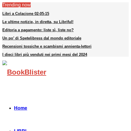
Trending now
Libri a Colacione 02-05-15
Le ultime notizie, in diretta, su Libriful!
Editoria a pagamento: liste sì, liste no?
Un po’ di Spetelibress dal mondo editoriale
Recensioni tossiche e scambismi annienta-lettori
I dieci libri più venduti nei primi mesi del 2024
Facebook
Instagram
Linkedin
Youtube
Telegram
Home