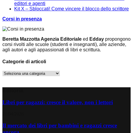
editori e agenti
Kit X – Sbloccati! Come vincere il blocco dello scrittore
Corsi in presenza
Beretta Mazzotta Agenzia Editoriale
ed
Edday
propongono
corsi rivolti alle scuole (studenti e insegnanti), alle aziende,
agli autori e agli appassionati di libri e scrittura.
Categorie di articoli
Categorie
di
articoli
Editoria
Libri per ragazzi: cresce il valore, non i lettori
21/04/2026
Il mercato dei libri per bambini e ragazzi cresce
ancora