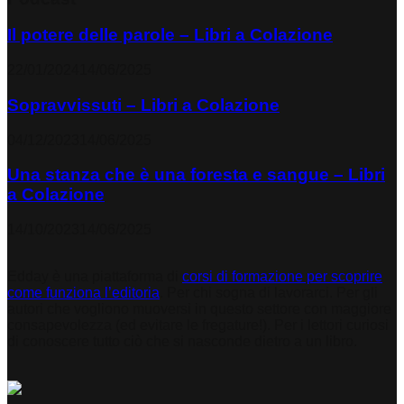
Il potere delle parole – Libri a Colazione
22/01/2024
14/06/2025
Sopravvissuti – Libri a Colazione
04/12/2023
14/06/2025
Una stanza che è una foresta e sangue – Libri
a Colazione
14/10/2023
14/06/2025
Edday è una piattaforma di
corsi di formazione per scoprire
come funziona l’editoria
. Per chi sogna di lavorarci. Per gli
autori che vogliono muoversi in questo settore con maggiore
consapevolezza (ed evitare le fregature!). Per i lettori curiosi
di conoscere tutto ciò che si nasconde dietro a un libro.