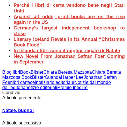
Perché i libri di carta vendono bene negli Stati
Uniti
Against all odds, print books are on the rise
again in the US
Germany’s largest independent bookshop to
close
Literary Iceland Revels In Its Annual “Christmas
Book Flood”
In Islanda i libri sono il miglior regalo di Natale
New Novel From Jonathan Safran Foer Coming
in September
Blog libri
BookBlister
Chiara Beretta Mazzotta
Chiara Beretta
Mazzotta BookBlister
Guanda
Harper Lee
Jonathan Safran
Foer
libri cartacei
notiziario editoriale
Notizie dal mondo
dell'editoria
notizie editoriali
Premio InediTo
Condividi
Articolo precedente
Natale, buono!
Articolo successivo