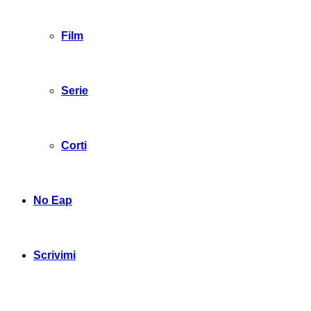
Film
Serie
Corti
No Eap
Scrivimi