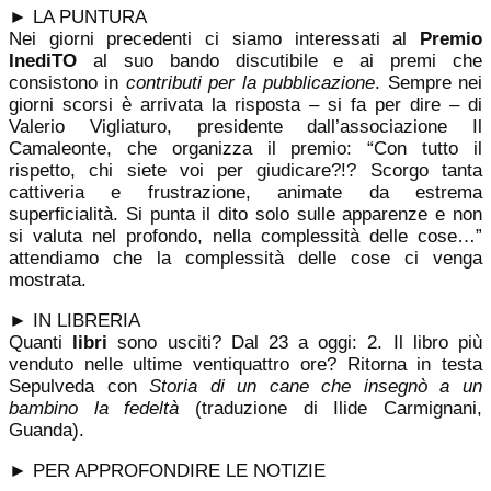
►
LA PUNTURA
Nei giorni precedenti ci siamo interessati al
Premio
InediTO
al suo bando discutibile e ai premi che
consistono in
contributi per la pubblicazione
. Sempre nei
giorni scorsi è arrivata la risposta – si fa per dire – di
Valerio Vigliaturo, presidente dall’associazione Il
Camaleonte, che organizza il premio: “Con tutto il
rispetto, chi siete voi per giudicare?!? Scorgo tanta
cattiveria e frustrazione, animate da estrema
superficialità. Si punta il dito solo sulle apparenze e non
si valuta nel profondo, nella complessità delle cose…”
attendiamo che la complessità delle cose ci venga
mostrata.
► IN LIBRERIA
Quanti
libri
sono usciti? Dal 23 a oggi: 2. Il libro più
venduto nelle ultime ventiquattro ore? Ritorna in testa
Sepulveda con
Storia di un cane che insegnò a un
bambino la fedeltà
(traduzione di Ilide Carmignani,
Guanda).
► PER APPROFONDIRE LE NOTIZIE