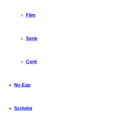
Film
Serie
Corti
No Eap
Scrivimi