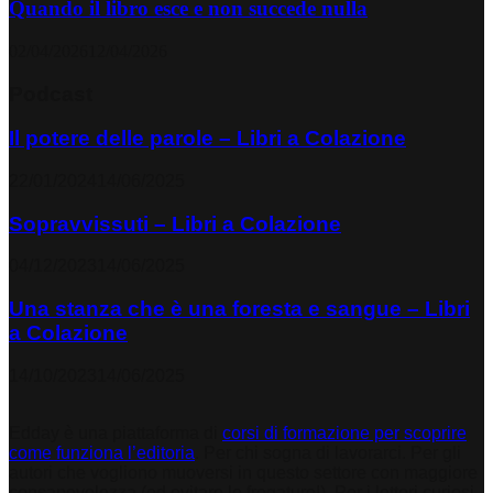
Quando il libro esce e non succede nulla
02/04/2026
12/04/2026
Podcast
Il potere delle parole – Libri a Colazione
22/01/2024
14/06/2025
Sopravvissuti – Libri a Colazione
04/12/2023
14/06/2025
Una stanza che è una foresta e sangue – Libri
a Colazione
14/10/2023
14/06/2025
Edday è una piattaforma di
corsi di formazione per scoprire
come funziona l’editoria
. Per chi sogna di lavorarci. Per gli
autori che vogliono muoversi in questo settore con maggiore
consapevolezza (ed evitare le fregature!). Per i lettori curiosi