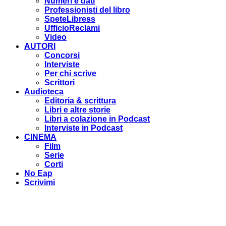
Numeri e dati
Professionisti del libro
SpeteLibress
UfficioReclami
Video
AUTORI
Concorsi
Interviste
Per chi scrive
Scrittori
Audioteca
Editoria & scrittura
Libri e altre storie
Libri a colazione in Podcast
Interviste in Podcast
CINEMA
Film
Serie
Corti
No Eap
Scrivimi