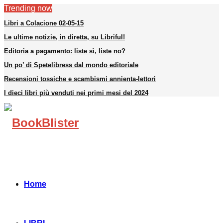
Trending now
Libri a Colacione 02-05-15
Le ultime notizie, in diretta, su Libriful!
Editoria a pagamento: liste sì, liste no?
Un po’ di Spetelibress dal mondo editoriale
Recensioni tossiche e scambismi annienta-lettori
I dieci libri più venduti nei primi mesi del 2024
Facebook
Instagram
Linkedin
Youtube
Telegram
Home