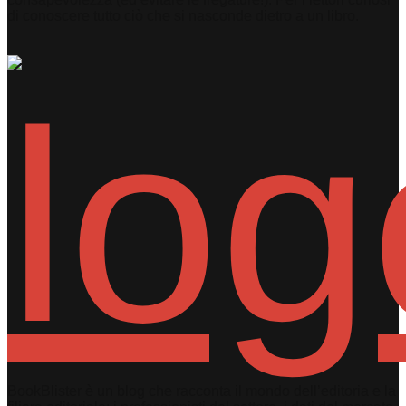
di conoscere tutto ciò che si nasconde dietro a un libro.
BookBlister è un blog che racconta il mondo dell’editoria e la