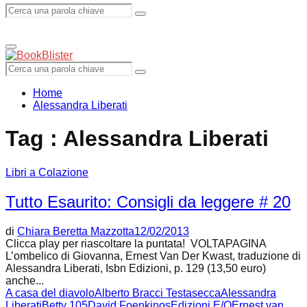
Search
Search
Primary
Menu
for:
Search
Search
for:
Home
Alessandra Liberati
Tag : Alessandra Liberati
Libri a Colazione
Tutto Esaurito: Consigli da leggere # 20
di
Chiara Beretta Mazzotta
12/02/2013
Clicca play per riascoltare la puntata! VOLTAPAGINA
L’ombelico di Giovanna, Ernest Van Der Kwast, traduzione di
Alessandra Liberati, Isbn Edizioni, p. 129 (13,50 euro)
anche...
A casa del diavolo
Alberto Bracci Testasecca
Alessandra
Liberati
Betty 105
David Foenkinos
Edizioni E/O
Ernest van