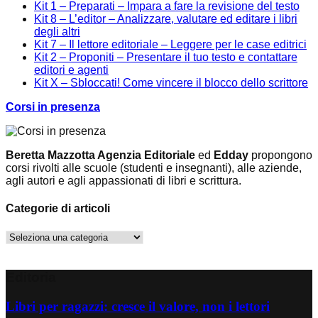
Kit 1 – Preparati – Impara a fare la revisione del testo
Kit 8 – L’editor – Analizzare, valutare ed editare i libri
degli altri
Kit 7 – Il lettore editoriale – Leggere per le case editrici
Kit 2 – Proponiti – Presentare il tuo testo e contattare
editori e agenti
Kit X – Sbloccati! Come vincere il blocco dello scrittore
Corsi in presenza
Beretta Mazzotta Agenzia Editoriale
ed
Edday
propongono
corsi rivolti alle scuole (studenti e insegnanti), alle aziende,
agli autori e agli appassionati di libri e scrittura.
Categorie di articoli
Categorie
di
articoli
Editoria
Libri per ragazzi: cresce il valore, non i lettori