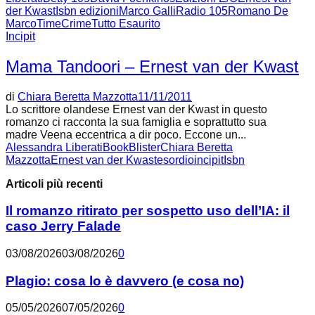
der Kwast
Isbn edizioni
Marco Galli
Radio 105
Romano De
Marco
TimeCrime
Tutto Esaurito
Incipit
Mama Tandoori – Ernest van der Kwast
di
Chiara Beretta Mazzotta
11/11/2011
Lo scrittore olandese Ernest van der Kwast in questo
romanzo ci racconta la sua famiglia e soprattutto sua
madre Veena eccentrica a dir poco. Eccone un...
Alessandra Liberati
BookBlister
Chiara Beretta
Mazzotta
Ernest van der Kwast
esordio
incipit
Isbn
Articoli più recenti
Il romanzo ritirato per sospetto uso dell’IA: il
caso Jerry Falade
03/08/2026
03/08/2026
0
Plagio: cosa lo è davvero (e cosa no)
05/05/2026
07/05/2026
0