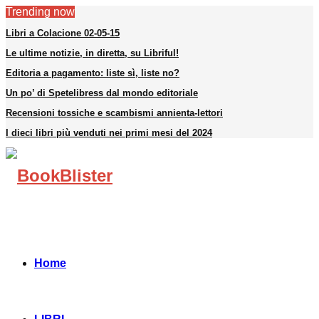
Trending now
Libri a Colacione 02-05-15
Le ultime notizie, in diretta, su Libriful!
Editoria a pagamento: liste sì, liste no?
Un po’ di Spetelibress dal mondo editoriale
Recensioni tossiche e scambismi annienta-lettori
I dieci libri più venduti nei primi mesi del 2024
Facebook
Instagram
Linkedin
Youtube
Telegram
Home