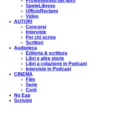
Professionisti del libro
SpeteLibress
UfficioReclami
Video
AUTORI
Concorsi
Interviste
Per chi scrive
Scrittori
Audioteca
Editoria & scrittura
Libri e altre storie
Libri a colazione in Podcast
Interviste in Podcast
CINEMA
Film
Serie
Corti
No Eap
Scrivimi