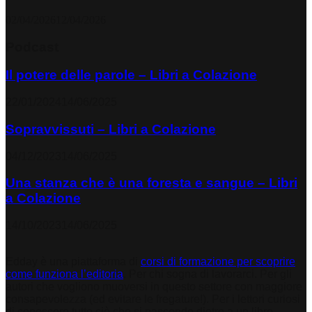
02/04/2026
12/04/2026
Podcast
Il potere delle parole – Libri a Colazione
22/01/2024
14/06/2025
Sopravvissuti – Libri a Colazione
04/12/2023
14/06/2025
Una stanza che è una foresta e sangue – Libri
a Colazione
14/10/2023
14/06/2025
Edday è una piattaforma di
corsi di formazione per scoprire
come funziona l’editoria
. Per chi sogna di lavorarci. Per gli
autori che vogliono muoversi in questo settore con maggiore
consapevolezza (ed evitare le fregature!). Per i lettori curiosi
di conoscere tutto ciò che si nasconde dietro a un libro.