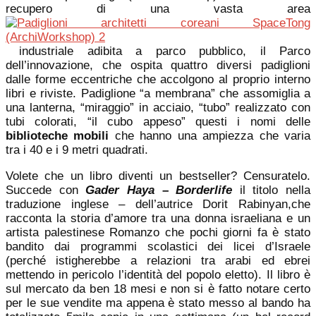
recupero di una vasta area
industriale adibita a parco pubblico, il Parco
dell’innovazione, che ospita quattro diversi padiglioni
dalle forme eccentriche che accolgono al proprio interno
libri e riviste. Padiglione “a membrana” che assomiglia a
una lanterna, “miraggio” in acciaio, “tubo” realizzato con
tubi colorati, “il cubo appeso” questi i nomi delle
biblioteche mobili
che hanno una ampiezza che varia
tra i 40 e i 9 metri quadrati.
Volete che un libro diventi un bestseller? Censuratelo.
Succede con
Gader Haya
–
Borderlife
il titolo nella
traduzione inglese – dell’autrice Dorit Rabinyan,che
racconta la storia d’amore tra una donna israeliana e un
artista palestinese Romanzo che pochi giorni fa è stato
bandito dai programmi scolastici dei licei d’Israele
(perché istigherebbe a relazioni tra arabi ed ebrei
mettendo in pericolo l’identità del popolo eletto). Il libro è
sul mercato da ben 18 mesi e non si è fatto notare certo
per le sue vendite ma appena è stato messo al bando ha