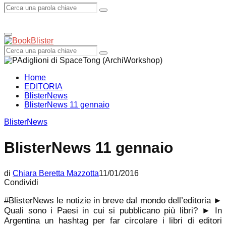
Search
Search
Primary
Menu
for:
Search
Search
for:
Home
EDITORIA
BlisterNews
BlisterNews 11 gennaio
BlisterNews
BlisterNews 11 gennaio
di
Chiara Beretta Mazzotta
11/01/2016
Condividi
#BlisterNews le notizie in breve dal mondo dell’editoria ►
Quali sono i Paesi in cui si pubblicano più libri? ► In
Argentina un hashtag per far circolare i libri di editori