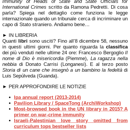
Immunity of Heads of State and State Officials for
International Crimes
scritto da Ramona Pedretti. Di cosa
parla? Spiega nel dettaglio come funziona le legge
internazionale quando un tribunale cerca di incriminare un
capo di Stato straniero. Andiamo bene…
► IN LIBRERIA
Quanti
libri
sono usciti? Fino all’8 dicembre 58, nessuno
in questi ultimi giorni. Per quanto riguarda la
classifica
dei più venduti nelle ultime 24 ore: Francesco Bergoglio
Il
nome di Dio è misericordia
(Piemme),
La ragazza nella
nebbia
di Donato Carrisi (Longanesi). E al terzo posto
Storia di un cane che insegnò a un bambino la fedeltà
di
Luis Sepúlveda (Guanda).
► PER APPROFONDIRE LE NOTIZIE
Ipa annual report (2013-2014)
Pavilion Library / SpaceTong (ArchiWorkshop)
Most-browsed book in the UN library in 2015? A
primer on war-crime immunity
Israeli-Palestinian love story omitted from
curriculum tops bestseller lists