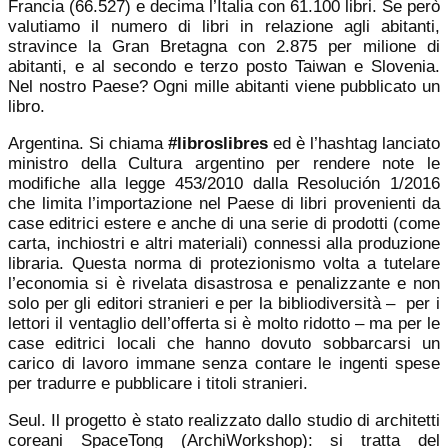
Francia (66.527) e decima l’Italia con 61.100 libri. Se però
valutiamo il numero di libri in relazione agli abitanti,
stravince la Gran Bretagna con 2.875 per milione di
abitanti, e al secondo e terzo posto Taiwan e Slovenia.
Nel nostro Paese? Ogni mille abitanti viene pubblicato un
libro.
Argentina. Si chiama
#libroslibres
ed è l’hashtag lanciato
ministro della Cultura argentino per rendere note le
modifiche alla legge 453/2010 dalla Resolución 1/2016
che limita l’importazione nel Paese di libri provenienti da
case editrici estere e anche di una serie di prodotti (come
carta, inchiostri e altri materiali) connessi alla produzione
libraria. Questa norma di protezionismo volta a tutelare
l’economia si è rivelata disastrosa e penalizzante e non
solo per gli editori stranieri e per la bibliodiversità – per i
lettori il ventaglio dell’offerta si è molto ridotto – ma per le
case editrici locali che hanno dovuto sobbarcarsi un
carico di lavoro immane senza contare le ingenti spese
per tradurre e pubblicare i titoli stranieri.
Seul. Il progetto è stato realizzato dallo studio di architetti
coreani SpaceTong (ArchiWorkshop): si tratta del