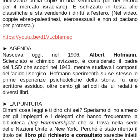
totalizzato 5mila copie in una settimana (un bel record
per il mercato israeliano). È schizzato in testa alle
classifiche e sta vendendo i diritti all’estero. (Nel video,
coppie ebreo-palestinesi, eterosessuali e non si baciano
per protesta.)
https://youtu.be/d1VLcbfemec
►
AGENDA
Nasceva oggi, nel 1906,
Albert Hofmann
.
Scienziato e chimico svizzero, è considerato il padre
dell’LSD che scoprì nel 1943, mentre studiava i composti
dell’acido lisergico. Hofmann sperimentò su se stesso le
prime esperienze psichedeliche della storia; fu uno
scrittore assiduo, oltre cento gli articoli da lui redatti e
diversi libri.
►
LA PUNTURA
Dimmi cosa leggi e ti dirò chi sei? Speriamo di no almeno
per gli impiegati e i delegati che hanno frequentato la
biblioteca
Dag Hammarskjöld
che si trova nella sede
delle Nazioni Unite a New York. Perché è stato riferito il
titolo del
libro più richiesto e consultato
sarebbe infatti