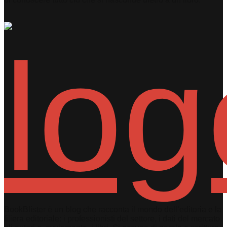
BookBlister è un blog che racconta il mondo dell’editoria e la
filiera editoriale: i professionisti del settore, i dati del mercato,