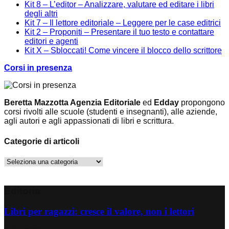
Kit 8 – L’editor – Analizzare, valutare ed editare i libri
degli altri
Kit 7 – Il lettore editoriale – Leggere per le case editrici
Kit 2 – Proponiti – Presentare il tuo testo e contattare
editori e agenti
Kit X – Sbloccati! Come vincere il blocco dello scrittore
Corsi in presenza
Beretta Mazzotta Agenzia Editoriale
ed
Edday
propongono
corsi rivolti alle scuole (studenti e insegnanti), alle aziende,
agli autori e agli appassionati di libri e scrittura.
Categorie di articoli
Categorie
di
articoli
Editoria
Libri per ragazzi: cresce il valore, non i lettori