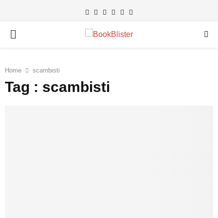
Facebook
Instagram
Linkedin
Youtube
Telegram
PRIMARY
MENU
Home
scambisti
Tag : scambisti