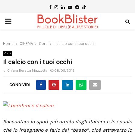
Facebook
Instagram
Linkedin
Youtube
Telegram
PRIMARY
MENU
Home
CINEMA
Corti
Il calcio con i tuoi occhi
Corti
Il calcio con i tuoi occhi
di
Chiara Beretta Mazzotta
08/05/2015
CONDIVIDI
Raccontare lo sport più amato dagli italiani e le scuole
che lo insegnano e farlo dal “basso”, cioè attraverso lo